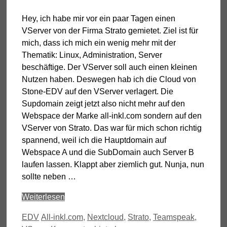
Hey, ich habe mir vor ein paar Tagen einen
VServer von der Firma Strato gemietet. Ziel ist für
mich, dass ich mich ein wenig mehr mit der
Thematik: Linux, Administration, Server
beschäftige. Der VServer soll auch einen kleinen
Nutzen haben. Deswegen hab ich die Cloud von
Stone-EDV auf den VServer verlagert. Die
Supdomain zeigt jetzt also nicht mehr auf den
Webspace der Marke all-inkl.com sondern auf den
VServer von Strato. Das war für mich schon richtig
spannend, weil ich die Hauptdomain auf
Webspace A und die SubDomain auch Server B
laufen lassen. Klappt aber ziemlich gut. Nunja, nun
sollte neben …
Weiterlesen
Kategorien
Schlagwörter
EDV
All-inkl.com
,
Nextcloud
,
Strato
,
Teamspeak
,