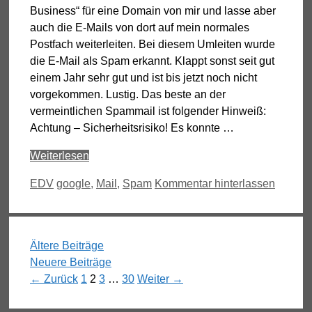
Business“ für eine Domain von mir und lasse aber
auch die E-Mails von dort auf mein normales
Postfach weiterleiten. Bei diesem Umleiten wurde
die E-Mail als Spam erkannt. Klappt sonst seit gut
einem Jahr sehr gut und ist bis jetzt noch nicht
vorgekommen. Lustig. Das beste an der
vermeintlichen Spammail ist folgender Hinweiß:
Achtung – Sicherheitsrisiko! Es konnte …
Weiterlesen
Kategorien
Schlagwörter
EDV
google
,
Mail
,
Spam
Kommentar hinterlassen
Ältere Beiträge
Neuere Beiträge
Seite
Seite
Seite
Seite
←
Zurück
1
2
3
…
30
Weiter
→