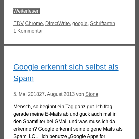
Weiterlesen
Kategorien
Schlagwörter
EDV
Chrome
,
DirectWrite
,
google
,
Schriftarten
1 Kommentar
Google erkennt sich selbst als
Spam
5. Mai 2018
27. August 2013
von
Stone
Mensch, so beginnt ein Tag ganz gut. Ich frag
gerade meine E-Mails ab und guck auch mal in
den Spamfilter bei GMail und was muss ich da
erkennen? Google erkennt seine eigene Mails als
Spam. LOL Ich benutze „Google Apps for