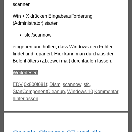
scannen
Win + X drücken Eingabeaufforderung
(Administrator) starten
sfc /scannow
eingeben und hoffen, dass Windows den Fehler
findet und repariert. Hier kann man durchaus den
Befehl öfters (z.b. zwei mal) durchlaufen lassen.
Weiterlesen
Kategorien
Schlagwörter
EDV
0x800f081f
,
Dism
,
scannow
,
sfc
,
StartComponentCleanup
,
Windows 10
Kommentar
hinterlassen