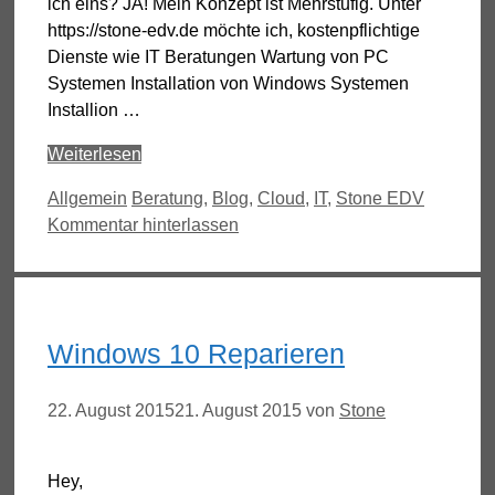
ich eins? JA! Mein Konzept ist Mehrstufig. Unter
https://stone-edv.de möchte ich, kostenpflichtige
Dienste wie IT Beratungen Wartung von PC
Systemen Installation von Windows Systemen
Installion …
Weiterlesen
Kategorien
Schlagwörter
Allgemein
Beratung
,
Blog
,
Cloud
,
IT
,
Stone EDV
Kommentar hinterlassen
Windows 10 Reparieren
22. August 2015
21. August 2015
von
Stone
Hey,