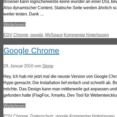
Browser kann logischerweiße keine wunder an einer DSL be
Also dynamischer Content. Statische Seite werden ähnlich sc
weiter testen. Dank …
Weiterlesen
Kategorien
Schlagwörter
EDV
Chrome
,
google
,
MySpace
Kommentar hinterlassen
Google Chrome
29. Januar 2010
von
Stone
Hey. Ich hab mir jetzt mal die neuste Version von Google Chro
Hype gemacht. Die Installation lief einfach und schnelll ab. 
möchte. Das Design kann man mittlerweile gut anpassen und e
gefunden hatte (FlagFox, Xmarks, Dev Tool für Webentwicklung
Weiterlesen
Kategorien
Schlagwörter
EDV
Chrome
,
Datenschutz
,
google
Kommentar hinterlassen