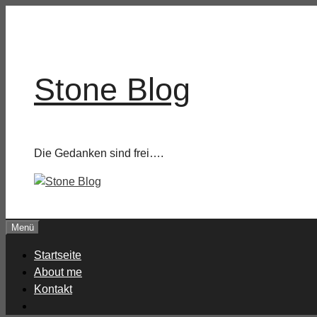
Zum
Inhalt
springen
Stone Blog
Die Gedanken sind frei….
Menü
Startseite
About me
Kontakt