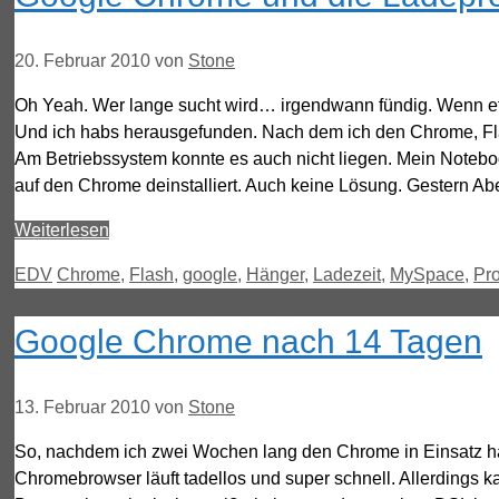
20. Februar 2010
von
Stone
Oh Yeah. Wer lange sucht wird… irgendwann fündig. Wenn etwas
Und ich habs herausgefunden. Nach dem ich den Chrome, Flas
Am Betriebssystem konnte es auch nicht liegen. Mein Noteboo
auf den Chrome deinstalliert. Auch keine Lösung. Gestern 
Weiterlesen
Kategorien
Schlagwörter
EDV
Chrome
,
Flash
,
google
,
Hänger
,
Ladezeit
,
MySpace
,
Pr
Google Chrome nach 14 Tagen
13. Februar 2010
von
Stone
So, nachdem ich zwei Wochen lang den Chrome in Einsatz h
Chromebrowser läuft tadellos und super schnell. Allerdings