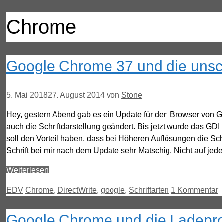
Chrome
Google Chrome 37 und die unsch
5. Mai 2018
27. August 2014
von
Stone
Hey, gestern Abend gab es ein Update für den Browser von Go
auch die Schriftdarstellung geändert. Bis jetzt wurde das GDI 
soll den Vorteil haben, dass bei Höheren Auflösungen die Schri
Schrift bei mir nach dem Update sehr Matschig. Nicht auf jede
Weiterlesen
Kategorien
Schlagwörter
EDV
Chrome
,
DirectWrite
,
google
,
Schriftarten
1 Kommentar
Google Chrome und die Ladepr