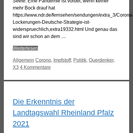
Seele: Eine Pandemie ist vorbei, wenn keiner
mehr Bock drauf hat
https://www.ndr.de/fernsehen/sendungen/extra_3/Corona
Lockerungen-Deutsche-Strategie-ist-
widerspruechlich,extra19332.html Und genau das
sind wir schon an dem …
Weiterlesen
Kategorien
Schlagwörter
Allgemein
Corono
,
Impfstoff
,
Politik
,
Querdenker
,
X3
4 Kommentare
Die Erkenntnis der
Landtagswahl Rheinland Pfalz
2021