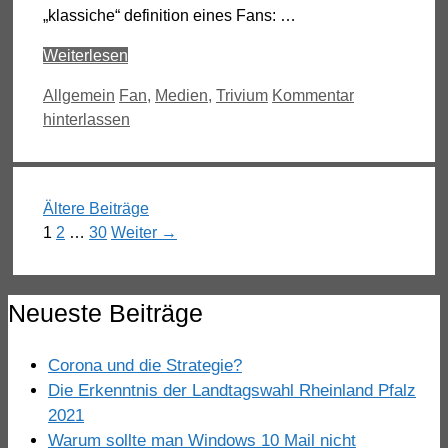
„klassiche“ definition eines Fans: …
Weiterlesen
Kategorien
Schlagwörter
Allgemein
Fan
,
Medien
,
Trivium
Kommentar
hinterlassen
Ältere Beiträge
Seite
Seite
Seite
1
2
…
30
Weiter
→
Neueste Beiträge
Corona und die Strategie?
Die Erkenntnis der Landtagswahl Rheinland Pfalz
2021
Warum sollte man Windows 10 Mail nicht