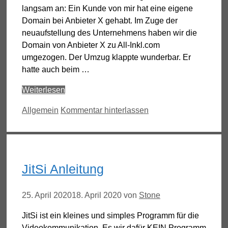
langsam an: Ein Kunde von mir hat eine eigene
Domain bei Anbieter X gehabt. Im Zuge der
neuaufstellung des Unternehmens haben wir die
Domain von Anbieter X zu All-Inkl.com
umgezogen. Der Umzug klappte wunderbar. Er
hatte auch beim …
Weiterlesen
Kategorien
Allgemein
Kommentar hinterlassen
JitSi Anleitung
25. April 2020
18. April 2020
von
Stone
JitSi ist ein kleines und simples Programm für die
Videokommunikation. Es wir dafür KEIN Programm