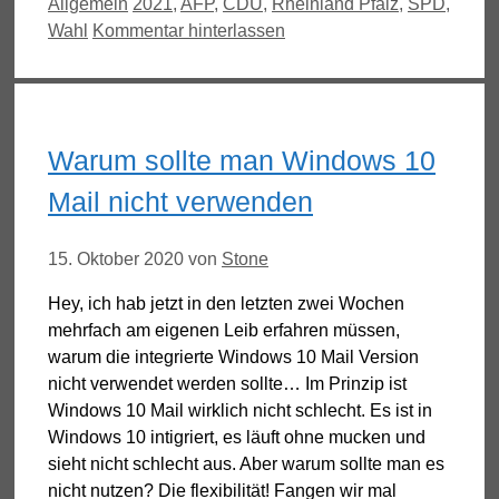
Kategorien
Schlagwörter
Allgemein
2021
,
AFP
,
CDU
,
Rheinland Pfalz
,
SPD
,
Wahl
Kommentar hinterlassen
Warum sollte man Windows 10
Mail nicht verwenden
15. Oktober 2020
von
Stone
Hey, ich hab jetzt in den letzten zwei Wochen
mehrfach am eigenen Leib erfahren müssen,
warum die integrierte Windows 10 Mail Version
nicht verwendet werden sollte… Im Prinzip ist
Windows 10 Mail wirklich nicht schlecht. Es ist in
Windows 10 intigriert, es läuft ohne mucken und
sieht nicht schlecht aus. Aber warum sollte man es
nicht nutzen? Die flexibilität! Fangen wir mal