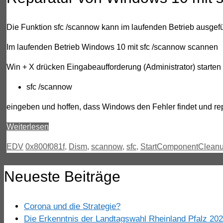
Die Funktion sfc /scannow kann im laufenden Betrieb ausgef
Im laufenden Betrieb Windows 10 mit sfc /scannow scannen
Win + X drücken Eingabeaufforderung (Administrator) starten
sfc /scannow
eingeben und hoffen, dass Windows den Fehler findet und repa
Weiterlesen
Kategorien
Schlagwörter
EDV
0x800f081f
,
Dism
,
scannow
,
sfc
,
StartComponentClean
Neueste Beiträge
Corona und die Strategie?
Die Erkenntnis der Landtagswahl Rheinland Pfalz 20