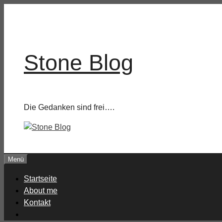
Zum
Inhalt
springen
Stone Blog
Die Gedanken sind frei….
Menü
Startseite
About me
Kontakt