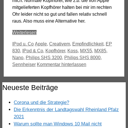
mich. Normale Kopfhörer, wie z.b. die von Apple
mitgelieferten Kopfhörer halten bei mir im rechten
Ohr leider nicht so gut und fallen relativ schnell
raus. Also muss eine Alternative her.
Weiterlesen
Kategorien
Schlagwörter
IPod u. Co
Apple
,
Creativem
,
Empfindlichkeit
,
EP
830
,
IPod & Co
,
Kopfhörer
,
Koss
,
MX55
,
MX85
,
Nano
,
Philips SHS 3200
,
Philips SHS 8000
,
Sennheiser
Kommentar hinterlassen
Neueste Beiträge
Corona und die Strategie?
Die Erkenntnis der Landtagswahl Rheinland Pfalz
2021
Warum sollte man Windows 10 Mail nicht