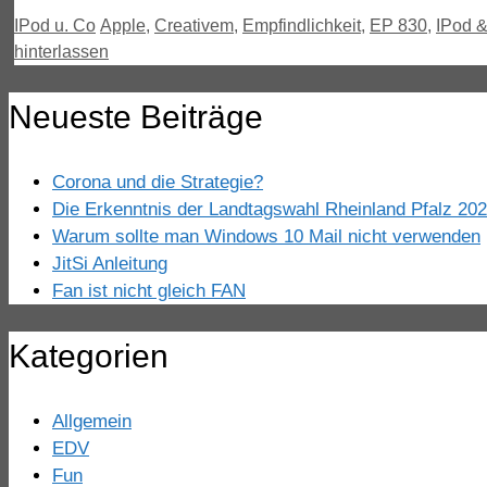
Kategorien
Schlagwörter
IPod u. Co
Apple
,
Creativem
,
Empfindlichkeit
,
EP 830
,
IPod 
hinterlassen
Neueste Beiträge
Corona und die Strategie?
Die Erkenntnis der Landtagswahl Rheinland Pfalz 20
Warum sollte man Windows 10 Mail nicht verwenden
JitSi Anleitung
Fan ist nicht gleich FAN
Kategorien
Allgemein
EDV
Fun