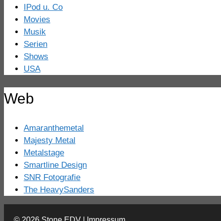
IPod u. Co
Movies
Musik
Serien
Shows
USA
Web
Amaranthemetal
Majesty Metal
Metalstage
Smartline Design
SNR Fotografie
The HeavySanders
© 2026
Stone EDV
|
Impressum