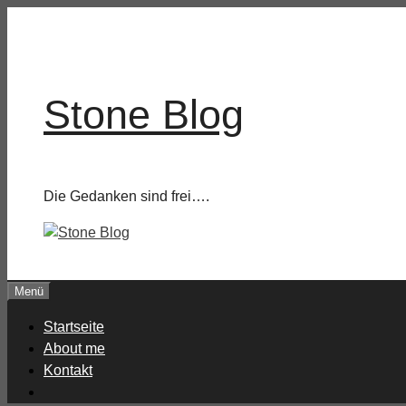
Zum
Inhalt
springen
Stone Blog
Die Gedanken sind frei….
Menü
Startseite
About me
Kontakt