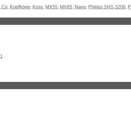
& Co
,
Kopfhörer
,
Koss
,
MX55
,
MX85
,
Nano
,
Philips SHS 3200
,
P
21