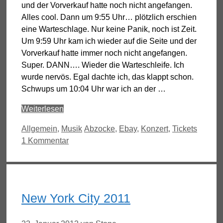
und der Vorverkauf hatte noch nicht angefangen.
Alles cool. Dann um 9:55 Uhr… plötzlich erschien
eine Warteschlage. Nur keine Panik, noch ist Zeit.
Um 9:59 Uhr kam ich wieder auf die Seite und der
Vorverkauf hatte immer noch nicht angefangen.
Super. DANN…. Wieder die Warteschleife. Ich
wurde nervös. Egal dachte ich, das klappt schon.
Schwups um 10:04 Uhr war ich an der …
Weiterlesen
Kategorien
Schlagwörter
Allgemein
,
Musik
Abzocke
,
Ebay
,
Konzert
,
Tickets
1 Kommentar
New York City 2011