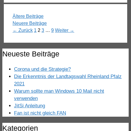
Ältere Beiträge
Neuere Beiträge
Seite
Seite
Seite
Seite
←
Zurück
1
2
3
…
9
Weiter
→
Neueste Beiträge
Corona und die Strategie?
Die Erkenntnis der Landtagswahl Rheinland Pfalz
2021
Warum sollte man Windows 10 Mail nicht
verwenden
JitSi Anleitung
Fan ist nicht gleich FAN
Kategorien