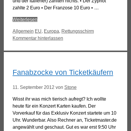
und der Italiener) zahlten nichts. • Der Zypriot
zahlte 2 Euro • Der Franzose 10 Euro • …
Weiterlesen
Kategorien
Schlagwörter
Allgemein
EU
,
Europa
,
Rettungsschirm
Kommentar hinterlassen
Fanabzocke von Ticketkäufern
11. September 2012
von
Stone
Wisst ihr was mich tierisch aufregt? Ich wollte
heute für ein Konzert Karten kaufen. Der
Vorverkauf für das Exklusiv Konzert startete um 10
Uhr. Wunderbar. Also Rechner an, Ticketmaster.de
angewählt und geschaut. Gut es war erst 9:50 Uhr