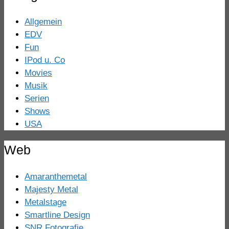
Allgemein
EDV
Fun
IPod u. Co
Movies
Musik
Serien
Shows
USA
Web
Amaranthemetal
Majesty Metal
Metalstage
Smartline Design
SNR Fotografie