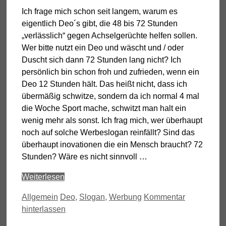
Ich frage mich schon seit langem, warum es
eigentlich Deo´s gibt, die 48 bis 72 Stunden
„verlässlich“ gegen Achselgerüchte helfen sollen.
Wer bitte nutzt ein Deo und wäscht und / oder
Duscht sich dann 72 Stunden lang nicht? Ich
persönlich bin schon froh und zufrieden, wenn ein
Deo 12 Stunden hält. Das heißt nicht, dass ich
übermäßig schwitze, sondern da ich normal 4 mal
die Woche Sport mache, schwitzt man halt ein
wenig mehr als sonst. Ich frag mich, wer überhaupt
noch auf solche Werbeslogan reinfällt? Sind das
überhaupt inovationen die ein Mensch braucht? 72
Stunden? Wäre es nicht sinnvoll …
Weiterlesen
Kategorien
Schlagwörter
Allgemein
Deo
,
Slogan
,
Werbung
Kommentar
hinterlassen