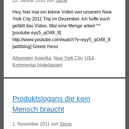
22. Januar 2012
von
Stone
Hey, hier mal ein kleine Video von unserem New
York City 2011 Trip im Dezember. Ich hoffe euch
gefällt das Video. War eine Menge arbeit ^^
[youtube eyy5_qO48_8]
http://www.youtube.com/watch?v=eyy5_qO48_8
[ad#blog] Greetz Hexo
Kategorien
Schlagwörter
Allgemein
Amerika
,
New York City
,
USA
Kommentar hinterlassen
Produktslogans die kein
Mensch braucht
1. November 2011
von
Stone