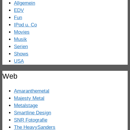
Allgemein
EDV
Fun
IPod u. Co
Movies
Musik
Serien
Shows
USA
Web
Amaranthemetal
Majesty Metal
Metalstage
Smartline Design
SNR Fotografie
The HeavySanders