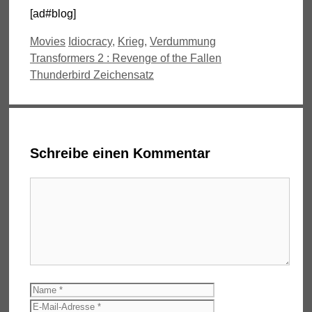
[ad#blog]
Kategorien
Schlagwörter
Movies
Idiocracy
,
Krieg
,
Verdummung
Transformers 2 : Revenge of the Fallen
Thunderbird Zeichensatz
Schreibe einen Kommentar
Kommentar
Name
E-
Mail-
Website