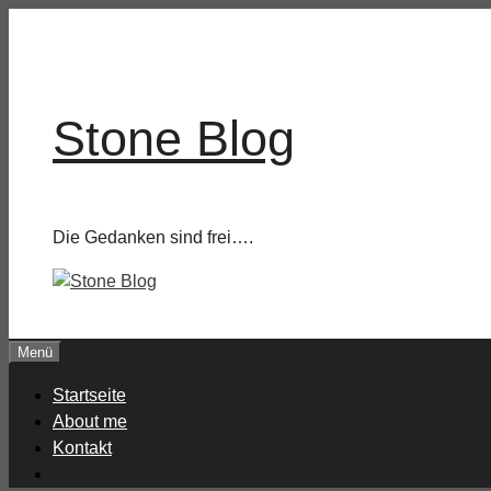
Zum
Inhalt
springen
Stone Blog
Die Gedanken sind frei….
Menü
Startseite
About me
Kontakt