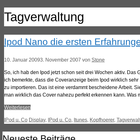
Tagverwaltung
Ipod Nano die ersten Erfahrung
10. Januar 2009
3. November 2007
von
Stone
So, ich hab den Ipod jetzt schon seit drei Wochen aktiv. Das 
ich bemerkte, dass die Coveranzeige beim Ipod wirklich sehr
zu importieren. Das ist eine verdammt bescheidene Arbeit. Sie
man wirklich das Cover nahezu perfekt erkennen kann. Was mi
Weiterlesen
Kategorien
Schlagwörter
IPod u. Co
Display
,
IPod u. Co
,
Itunes
,
Kopfhoerer
,
Tagverwal
Neueste Beiträge