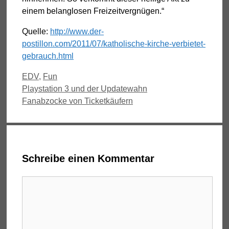
einem belanglosen Freizeitvergnügen.“
Quelle:
http://www.der-
postillon.com/2011/07/katholische-kirche-verbietet-
gebrauch.html
Kategorien
EDV
,
Fun
Playstation 3 und der Updatewahn
Fanabzocke von Ticketkäufern
Schreibe einen Kommentar
Kommentar