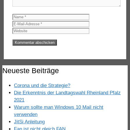
Name
E-
Mail-
Website
Adresse
Neueste Beiträge
Corona und die Strategie?
Die Erkenntnis der Landtagswahl Rheinland Pfalz
2021
Warum sollte man Windows 10 Mail nicht
verwenden
JitSi Anleitung
Fan ist nicht gleich FAN