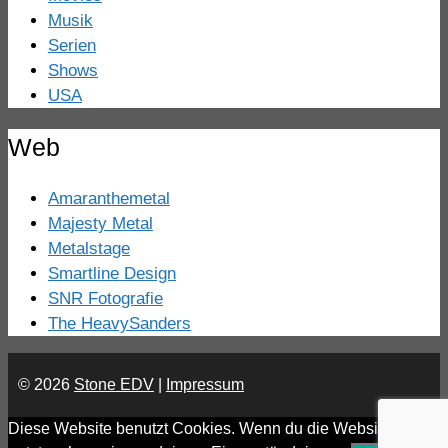
Musik
Serien
Shows
USA
Web
Amaranthemetal
Majesty Metal
Metalstage
Smartline Design
SNR Fotografie
The HeavySanders
© 2026
Stone EDV
|
Impressum
Diese Website benutzt Cookies. Wenn du die Website weiter