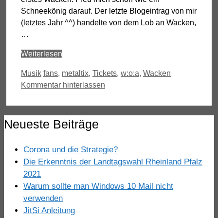
Schneekönig darauf. Der letzte Blogeintrag von mir
(letztes Jahr ^^) handelte von dem Lob an Wacken,
…
Weiterlesen
Kategorien
Schlagwörter
Musik
fans
,
metaltix
,
Tickets
,
w:o:a
,
Wacken
Kommentar hinterlassen
Neueste Beiträge
Corona und die Strategie?
Die Erkenntnis der Landtagswahl Rheinland Pfalz
2021
Warum sollte man Windows 10 Mail nicht
verwenden
JitSi Anleitung