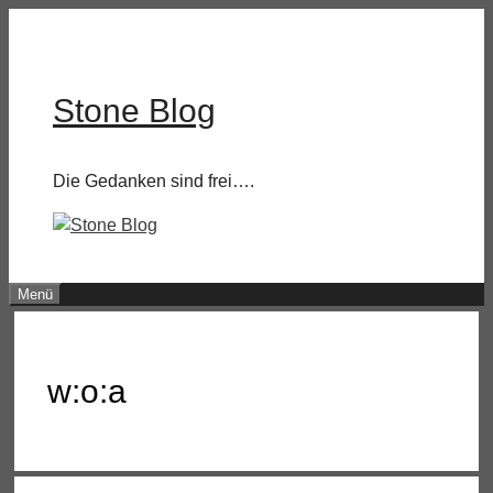
Zum
Inhalt
springen
Stone Blog
Die Gedanken sind frei….
Menü
w:o:a