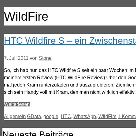
WildFire
HTC Wildfire S – ein Zwischens
7. Juli 2011
von
Stone
So, ich hab nun das HTC Wildfire S seit ein paar Wochen im 
meinem ersten Review (HTC WildFire Review) Über den Google
mal jeden Kram runterzuladen und auszuprobieren. Ziemlich schn
sich sein Handy voll mit Kram, den man nicht wirklich effekti
Weiterlesen
Kategorien
Schlagwörter
Allgemein
GData
,
google
,
HTC
,
WhatsApp
,
WildFire
1 Komm
Neueste Beiträge