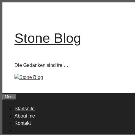
Zum
Inhalt
springen
Stone Blog
Die Gedanken sind frei….
Menü
Startseite
About me
Kontakt