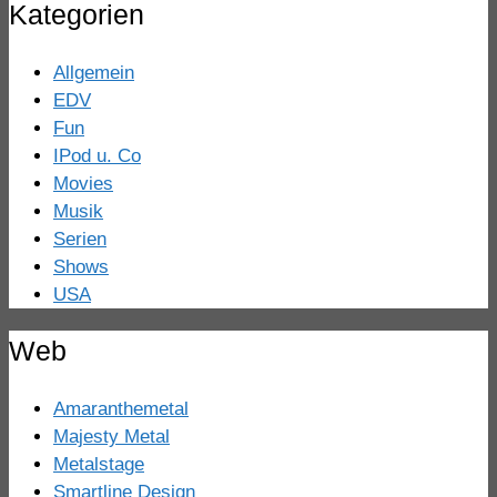
Kategorien
Allgemein
EDV
Fun
IPod u. Co
Movies
Musik
Serien
Shows
USA
Web
Amaranthemetal
Majesty Metal
Metalstage
Smartline Design