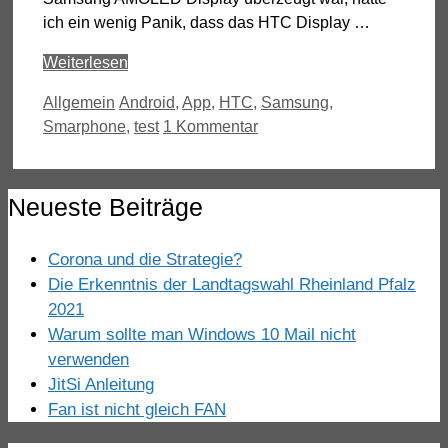
ich ein wenig Panik, dass das HTC Display …
Weiterlesen
Kategorien
Schlagwörter
Allgemein
Android
,
App
,
HTC
,
Samsung
,
Smarphone
,
test
1 Kommentar
Neueste Beiträge
Corona und die Strategie?
Die Erkenntnis der Landtagswahl Rheinland Pfalz
2021
Warum sollte man Windows 10 Mail nicht
verwenden
JitSi Anleitung
Fan ist nicht gleich FAN