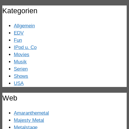
Kategorien
Allgemein
EDV
Fun
IPod u. Co
Movies
Musik
Serien
Shows
USA
Web
Amaranthemetal
Majesty Metal
Metalstage