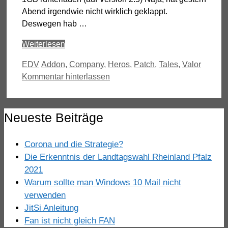
Abend irgendwie nicht wirklich geklappt.
Deswegen hab …
Weiterlesen
Kategorien
Schlagwörter
EDV
Addon
,
Company
,
Heros
,
Patch
,
Tales
,
Valor
Kommentar hinterlassen
Neueste Beiträge
Corona und die Strategie?
Die Erkenntnis der Landtagswahl Rheinland Pfalz
2021
Warum sollte man Windows 10 Mail nicht
verwenden
JitSi Anleitung
Fan ist nicht gleich FAN