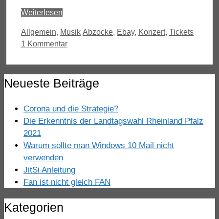
Weiterlesen
Kategorien
Schlagwörter
Allgemein
,
Musik
Abzocke
,
Ebay
,
Konzert
,
Tickets
1 Kommentar
Neueste Beiträge
Corona und die Strategie?
Die Erkenntnis der Landtagswahl Rheinland Pfalz
2021
Warum sollte man Windows 10 Mail nicht
verwenden
JitSi Anleitung
Fan ist nicht gleich FAN
Kategorien