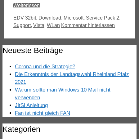
Weiterlesen
Kategorien
Schlagwörter
EDV
32bit
,
Download
,
Microsoft
,
Service Pack 2
,
Support
,
Vista
,
WLan
Kommentar hinterlassen
Neueste Beiträge
Corona und die Strategie?
Die Erkenntnis der Landtagswahl Rheinland Pfalz
2021
Warum sollte man Windows 10 Mail nicht
verwenden
JitSi Anleitung
Fan ist nicht gleich FAN
Kategorien