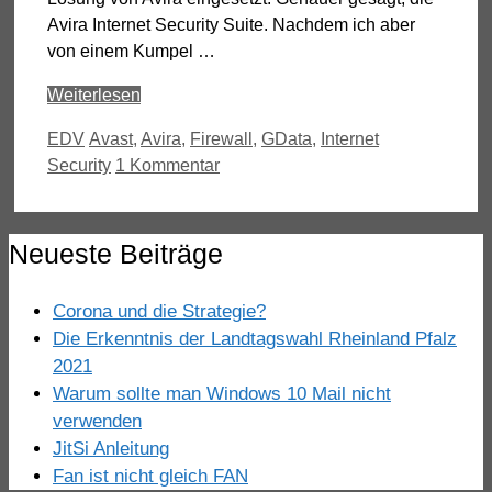
Avira Internet Security Suite. Nachdem ich aber
von einem Kumpel …
Weiterlesen
Kategorien
Schlagwörter
EDV
Avast
,
Avira
,
Firewall
,
GData
,
Internet
Security
1 Kommentar
Neueste Beiträge
Corona und die Strategie?
Die Erkenntnis der Landtagswahl Rheinland Pfalz
2021
Warum sollte man Windows 10 Mail nicht
verwenden
JitSi Anleitung
Fan ist nicht gleich FAN