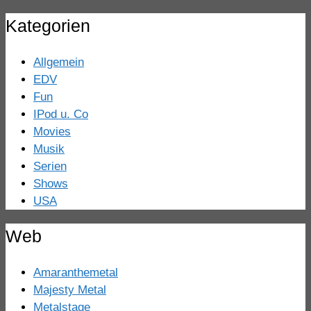
Kategorien
Allgemein
EDV
Fun
IPod u. Co
Movies
Musik
Serien
Shows
USA
Web
Amaranthemetal
Majesty Metal
Metalstage