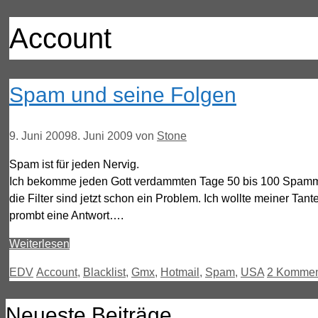
Account
Spam und seine Folgen
9. Juni 2009
8. Juni 2009
von
Stone
Spam ist für jeden Nervig.
Ich bekomme jeden Gott verdammten Tage 50 bis 100 Spammails
die Filter sind jetzt schon ein Problem. Ich wollte meiner 
prombt eine Antwort….
Weiterlesen
Kategorien
Schlagwörter
EDV
Account
,
Blacklist
,
Gmx
,
Hotmail
,
Spam
,
USA
2 Kommen
Neueste Beiträge