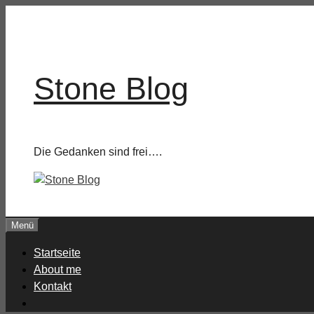
Zum
Inhalt
springen
Stone Blog
Die Gedanken sind frei….
Menü
Startseite
About me
Kontakt