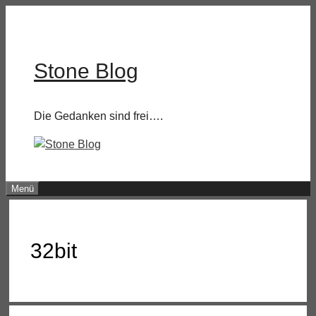
Zum
Inhalt
springen
Stone Blog
Die Gedanken sind frei….
Menü
32bit