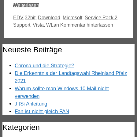
Weiterlesen
Kategorien
Schlagwörter
EDV
32bit
,
Download
,
Microsoft
,
Service Pack 2
,
Support
,
Vista
,
WLan
Kommentar hinterlassen
Neueste Beiträge
Corona und die Strategie?
Die Erkenntnis der Landtagswahl Rheinland Pfalz
2021
Warum sollte man Windows 10 Mail nicht
verwenden
JitSi Anleitung
Fan ist nicht gleich FAN
Kategorien