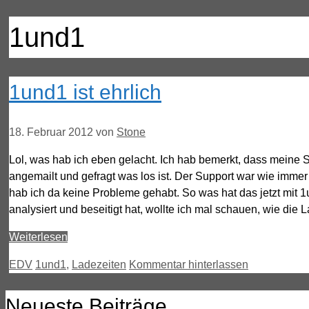
1und1
1und1 ist ehrlich
18. Februar 2012
von
Stone
Lol, was hab ich eben gelacht. Ich hab bemerkt, dass meine Se
angemailt und gefragt was los ist. Der Support war wie immer
hab ich da keine Probleme gehabt. So was hat das jetzt mit 1
analysiert und beseitigt hat, wollte ich mal schauen, wie die
Weiterlesen
Kategorien
Schlagwörter
EDV
1und1
,
Ladezeiten
Kommentar hinterlassen
Neueste Beiträge