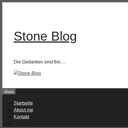
Zum
Inhalt
springen
Stone Blog
Die Gedanken sind frei….
Menü
Startseite
About me
Kontakt