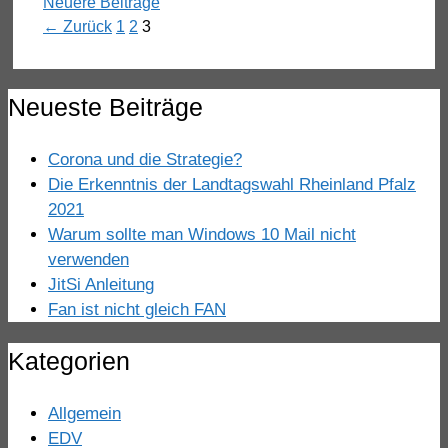
Neuere Beiträge
Seite
Seite
Seite
←
Zurück
1
2
3
Neueste Beiträge
Corona und die Strategie?
Die Erkenntnis der Landtagswahl Rheinland Pfalz
2021
Warum sollte man Windows 10 Mail nicht
verwenden
JitSi Anleitung
Fan ist nicht gleich FAN
Kategorien
Allgemein
EDV