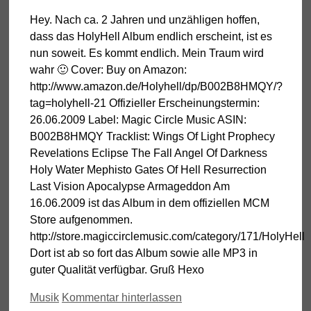
Hey. Nach ca. 2 Jahren und unzähligen hoffen,
dass das HolyHell Album endlich erscheint, ist es
nun soweit. Es kommt endlich. Mein Traum wird
wahr 🙂 Cover: Buy on Amazon:
http://www.amazon.de/Holyhell/dp/B002B8HMQY/?
tag=holyhell-21 Offizieller Erscheinungstermin:
26.06.2009 Label: Magic Circle Music ASIN:
B002B8HMQY Tracklist: Wings Of Light Prophecy
Revelations Eclipse The Fall Angel Of Darkness
Holy Water Mephisto Gates Of Hell Resurrection
Last Vision Apocalypse Armageddon Am
16.06.2009 ist das Album in dem offiziellen MCM
Store aufgenommen.
http://store.magiccirclemusic.com/category/171/HolyHell
Dort ist ab so fort das Album sowie alle MP3 in
guter Qualität verfügbar. Gruß Hexo
Kategorien
Musik
Kommentar hinterlassen