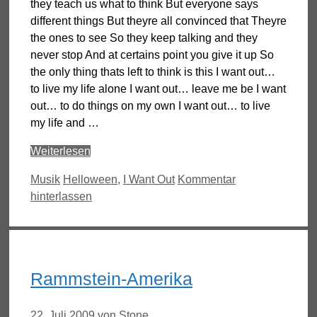
they teach us what to think But everyone says
different things But theyre all convinced that Theyre
the ones to see So they keep talking and they
never stop And at certains point you give it up So
the only thing thats left to think is this I want out…
to live my life alone I want out… leave me be I want
out… to do things on my own I want out… to live
my life and …
Weiterlesen
Kategorien
Schlagwörter
Musik
Helloween
,
I Want Out
Kommentar
hinterlassen
Rammstein-Amerika
22. Juli 2009
von
Stone