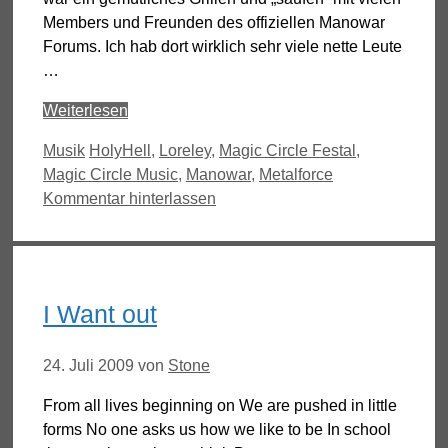
Members und Freunden des offiziellen Manowar
Forums. Ich hab dort wirklich sehr viele nette Leute
…
Weiterlesen
Kategorien
Schlagwörter
Musik
HolyHell
,
Loreley
,
Magic Circle Festal
,
Magic Circle Music
,
Manowar
,
Metalforce
Kommentar hinterlassen
I Want out
24. Juli 2009
von
Stone
From all lives beginning on We are pushed in little
forms No one asks us how we like to be In school